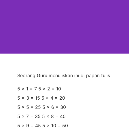
Seorang Guru menuliskan ini di papan tulis :
5 x 1 = 7 5 x 2 = 10
5 x 3 = 15 5 x 4 = 20
5 x 5 = 25 5 x 6 = 30
5 x 7 = 35 5 x 8 = 40
5 x 9 = 45 5 x 10 = 50