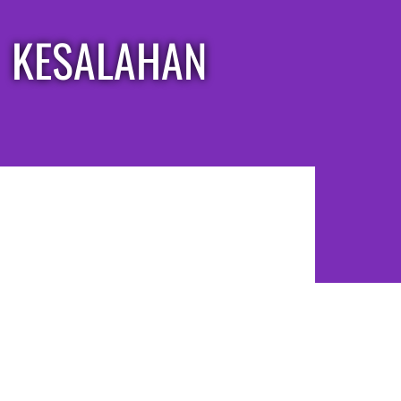
KESALAHAN